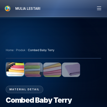
MULIA LESTARI
Home
Tentang Kami
Fasilitas
Home
Produk
Combed Baby Terry
HOVER UNTUK ZOOM • KLIK UNTUK PERBESAR
Produk
01
/ 04
Karir
Blog
MATERIAL DETAIL
Kontak Kami
Combed Baby Terry
FAQ