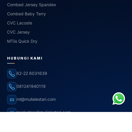
Combed Jersey Spandex
Combed Baby Terry
CVC Lacoste
CVC Jersey
MTiis Quick Dry
HUBUNGI KAMI
62-22 6031639
081241940119
ml@mulialestari.com
marketing@mulialestari.com
career: jobs@mulialestari.com